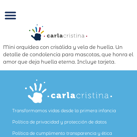
Condolencias del alma
Trabaja con nosotros
Mini orquídea con crisálida y vela de huella. Un
detalle de condolencia para mascotas, que honra el
amor que deja huella eterna. Incluye tarjeta.
Transformamos vidas desde la primera infancia
Política de privacidad y protección de datos
Política de cumplimento transparencia y ética